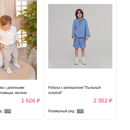
ка с длинными
Рубаха с капюшоном "Пыльный
уговицах, молоко
голубой"
1 526 ₽
2 352 ₽
д:
128
Размерный ряд:
122