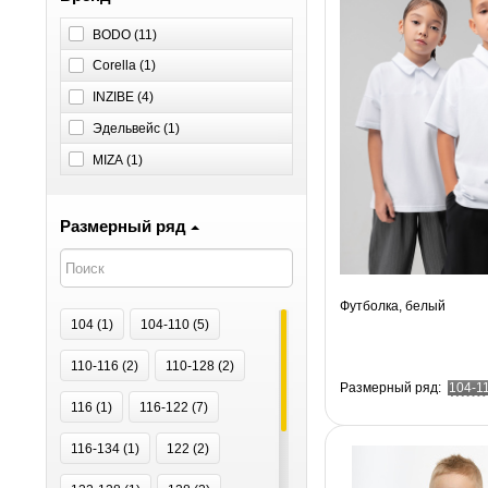
BODO (
11
)
Corella (
1
)
INZIBE (
4
)
Эдельвейс (
1
)
MIZA (
1
)
Размерный ряд
Футболка, белый
104 (
1
)
104-110 (
5
)
110-116 (
2
)
110-128 (
2
)
Размерный ряд:
104-1
116 (
1
)
116-122 (
7
)
116-134 (
1
)
122 (
2
)