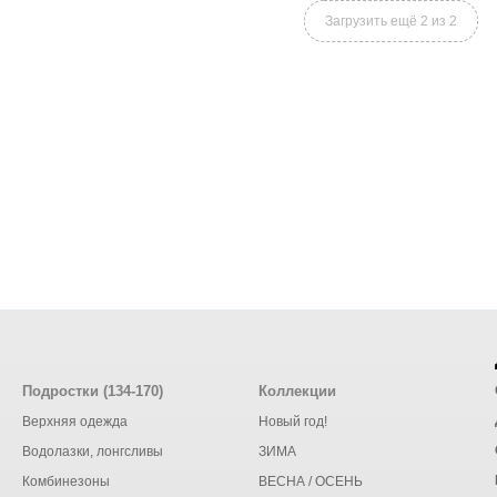
Загрузить ещё 2 из 2
Подростки (134-170)
Коллекции
Верхняя одежда
Новый год!
Водолазки, лонгсливы
ЗИМА
Комбинезоны
ВЕСНА / ОСЕНЬ