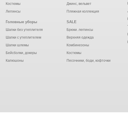
Костюмы
Джинс, вельвет
Леггинсы
Пляжная коллекция
Головные уборы
SALE
Шапки без утеплителя
Брюки. леггинсы
Шапки с утеплителем
Верхняя одежда
Шапки шлемы
Комбинезоны
Бейсболки, докеры
Костюмы
Капюшоны
Песочники, боди, кофточки