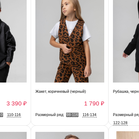
Жакет, коричневый (черный)
Рубашка, чер
3 390 ₽
1 790 ₽
10
110-116
Размерный ряд:
98-116
116-134
Размерный ря
122-128