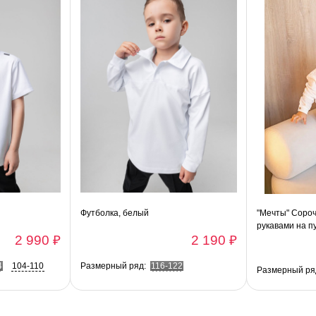
Футболка, белый
"Мечты" Сороч
рукавами на п
2 990 ₽
2 190 ₽
4
104-110
Размерный ряд:
116-122
Размерный ря