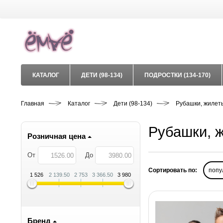
КАТАЛОГ
ДЕТИ (98-134)
ПОДРОСТКИ (134-170)
Главная
Каталог
Дети (98-134)
Рубашки, жилет
Рубашки, ж
Розничная цена
От
До
Сортировать по:
попу
1 526
2 139.50
2 753
3 366.50
3 980
Бренд