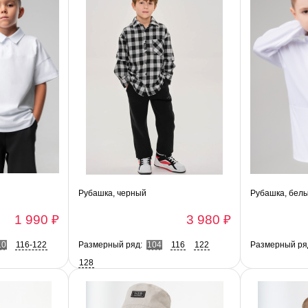
Рубашка, черный
Рубашка, бел
1 990 ₽
3 980 ₽
10
116-122
Размерный ряд:
104
116
122
Размерный ря
128