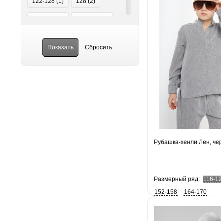
122-128 (
1
)
128 (
2
)
128-134 (
2
)
140-146 (
2
)
152-158 (
2
)
164-170 (
2
)
92-110 (
2
)
98-104 (
3
)
98-116 (
1
)
Рубашка-хенли Лен, ч
Размерный ряд:
116-1
152-158
164-170