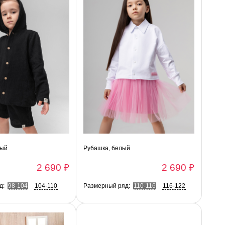
ный
Рубашка, белый
2 690 ₽
2 690 ₽
д:
98-104
104-110
Размерный ряд:
110-116
116-122