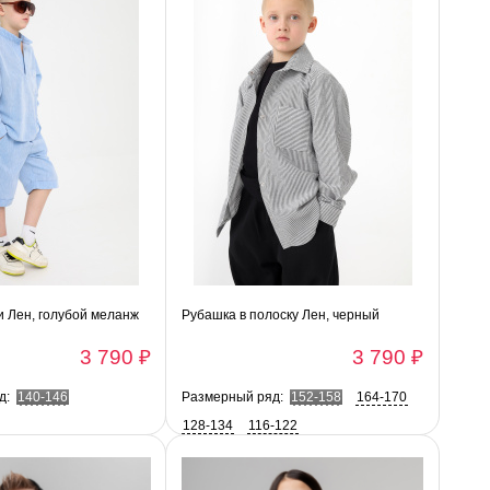
 Лен, голубой меланж
Рубашка в полоску Лен, черный
3 790 ₽
3 790 ₽
д:
140-146
Размерный ряд:
152-158
164-170
128-134
116-122