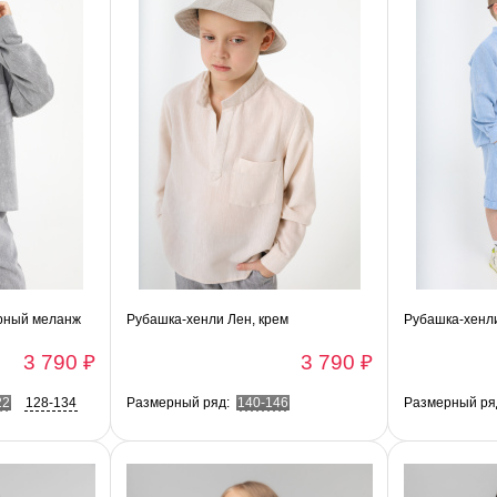
ерный меланж
Рубашка-хенли Лен, крем
Рубашка-хенли
3 790 ₽
3 790 ₽
22
128-134
Размерный ряд:
140-146
Размерный ря