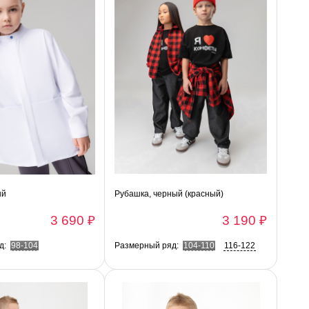
ый
Рубашка, черный (красный)
3 690 ₽
3 190 ₽
д:
98-104
Размерный ряд:
104-110
116-122