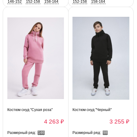
146-152
152-158
158-164
152-158
158-164
Костюм снуд "Сухая роза"
Костюм снуд "Черный"
4 263 ₽
3 255 ₽
Размерный ряд:
146
Размерный ряд:
98