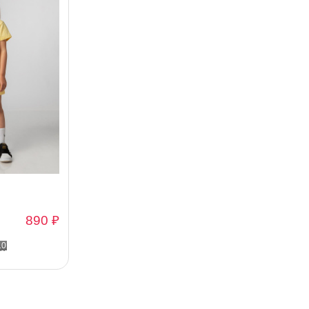
890 ₽
10