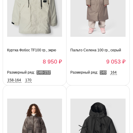
Куртка Фобос TF100 гр., экрю
Пальто Селена 100 гр., серый
8 950 ₽
9 053 ₽
Размерный ряд:
146-152
Размерный ряд:
140
164
158-164
170