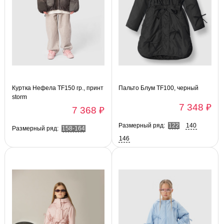
Куртка Нефела TF150 гр., принт
Пальто Блум TF100, черный
storm
7 348 ₽
7 368 ₽
Размерный ряд:
122
140
Размерный ряд:
158-164
146