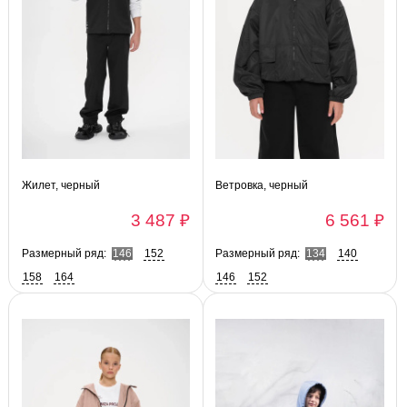
Жилет, черный
Ветровка, черный
3 487 ₽
6 561 ₽
Размерный ряд:
146
152
Размерный ряд:
134
140
158
164
146
152