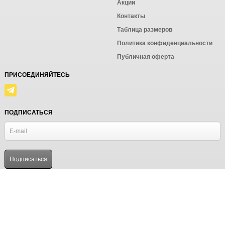
Акции
Контакты
Таблица размеров
Политика конфиденциальности
Публичная оферта
ПРИСОЕДИНЯЙТЕСЬ
ПОДПИСАТЬСЯ
© Ёмаё. Информация сайта защищена законом об авторских правах.
Powered by
ALFA Systems
Продолжая использовать наш сайт, вы даёте согласие на
обработку файлов cookie в целях функционирования сайта