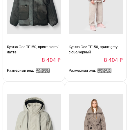
Куртка Эос TF150, принт storm/
Куртка Эос TF150, принт grey
латте
cloud/черный
8 404 ₽
8 404 ₽
Размерный ряд:
158-164
Размерный ряд:
158-164