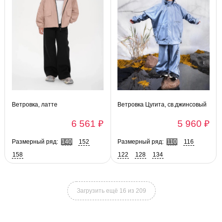
Ветровка, латте
Ветровка Цугита, св.джинсовый
6 561 ₽
5 960 ₽
Размерный ряд:
140
152
Размерный ряд:
110
116
158
122
128
134
Загрузить ещё 16 из 209