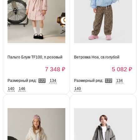
Пальто Блум TF100, п.розовый
Ветровка Ноа, св.голубой
7 348 ₽
5 082 ₽
Размерный ряд:
122
134
Размерный ряд:
122
134
140
146
140