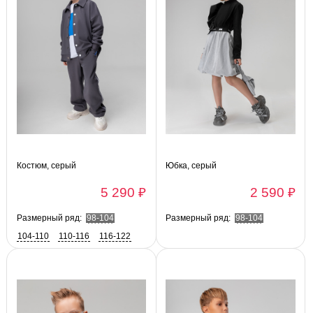
Костюм, серый
Юбка, серый
5 290 ₽
2 590 ₽
Размерный ряд:
98-104
Размерный ряд:
98-104
104-110
110-116
116-122
122-128
128-134