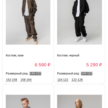
Костюм, хаки
Костюм, черный
6 590 ₽
5 290 ₽
Размерный ряд:
146-152
Размерный ряд:
104-110
152-158
158-164
116-122
122-128