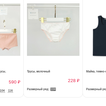
усы,
Трусы, молочный
Майка, темно-
228 ₽
590 ₽
Размерный ряд:
104
Размерный ря
104
116