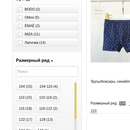
BODO (
2
)
Oldos (
5
)
ЁМАЁ (
2
)
MIZA (
11
)
Лапочка (
14
)
Размерный ряд
Трусы/боксеры, синий/
104 (
15
)
104-110 (
4
)
110 (
15
)
110-116 (
2
)
Размерный ряд:
116
116 (
18
)
116-122 (
2
)
110
122 (
17
)
128 (
13
)