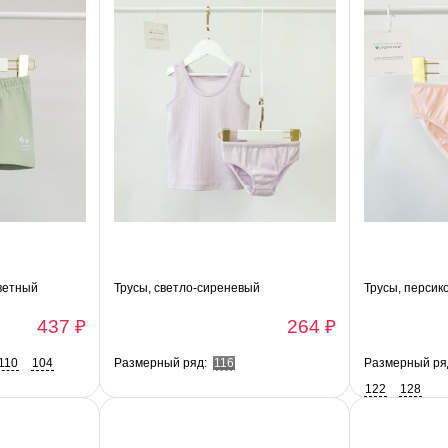
ветный
Трусы, светло-сиреневый
Трусы, персик
437 ₽
264 ₽
110
104
Размерный ряд:
116
Размерный ря
122
128