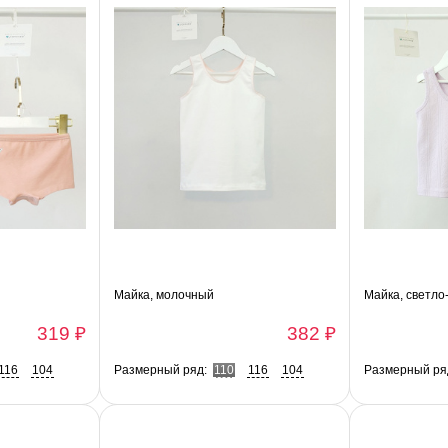
Майка, молочный
Майка, светло
319 ₽
382 ₽
116
104
Размерный ряд:
110
116
104
Размерный ря