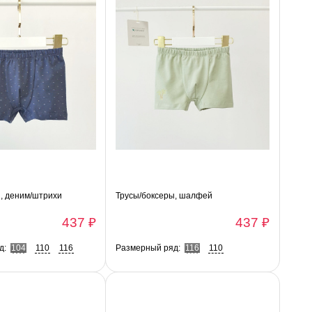
, деним/штрихи
Трусы/боксеры, шалфей
437 ₽
437 ₽
д:
104
110
116
Размерный ряд:
116
110