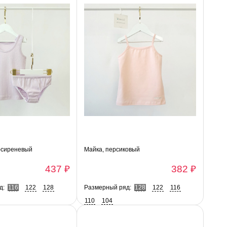
-сиреневый
Майка, персиковый
437 ₽
382 ₽
д:
116
122
128
Размерный ряд:
128
122
116
110
104