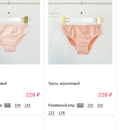
овый
Трусы, коралловый
228 ₽
228 ₽
д:
110
104
116
Размерный ряд:
104
110
116
122
128