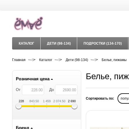
КАТАЛОГ
ДЕТИ (98-134)
ПОДРОСТКИ (134-170)
Главная
Каталог
Дети (98-134)
Белье, пижамы
Белье, пи
Розничная цена
От
До
Сортировать по:
попу
228
843.50
1 459
2 074.50
2 690
Бренд