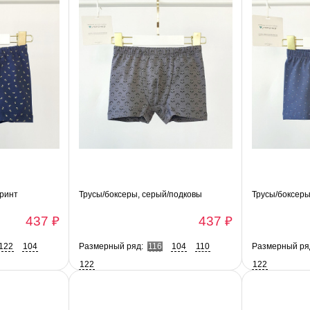
принт
Трусы/боксеры, серый/подковы
Трусы/боксеры
437 ₽
437 ₽
122
104
Размерный ряд:
116
104
110
Размерный ря
122
122