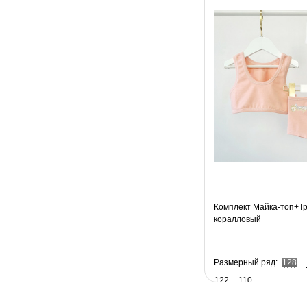
Комплект Майка-топ+Тр
коралловый
Размерный ряд:
128
122
110