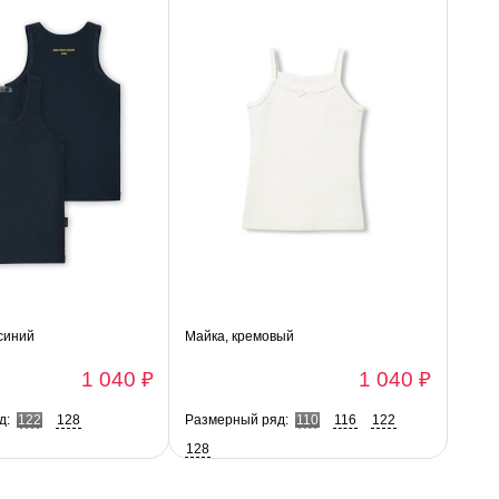
синий
Майка, кремовый
1 040 ₽
1 040 ₽
д:
122
128
Размерный ряд:
110
116
122
128