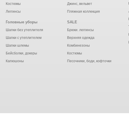
Костюмы
Джинс, вельвет
Леггинсы
Пляжная коллекция
Головные уборы
SALE
Шапки без утеплителя
Брюки. леггинсы
Шапки с утеплителем
Верхняя одежда
Шапки шлемы
Комбинезоны
Бейсболки, докеры
Костюмы
Капюшоны
Песочники, боди, кофточки