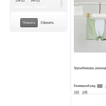
134 (
1
)
140 (
1
)
140-146 (
1
)
146 (
2
)
152 (
2
)
158 (
2
)
164 (
3
)
98 (
2
)
98-104 (
1
)
Трусы/боксеры, разноц
Размерный ряд:
116
122
128