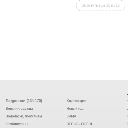
Загрузить ещё 16 из 18
Подростки (134-170)
Коллекции
Верхняя одежда
Новый год!
Водолазки, лонгсливы
ЗИМА
Комбинезоны
ВЕСНА / ОСЕНЬ