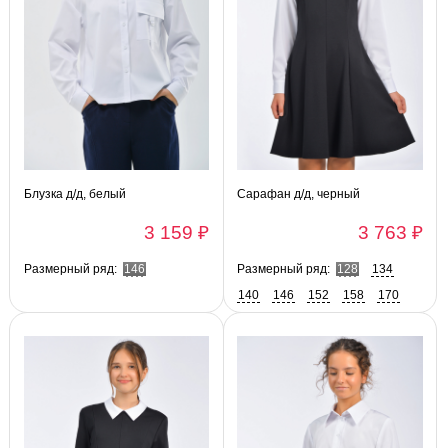
Блузка д/д, белый
Сарафан д/д, черный
3 159 ₽
3 763 ₽
Размерный ряд:
146
Размерный ряд:
128
134
140
146
152
158
170