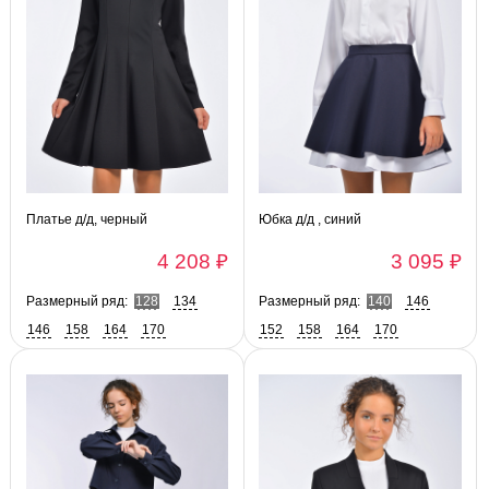
Платье д/д, черный
Юбка д/д , синий
4 208 ₽
3 095 ₽
Размерный ряд:
128
134
Размерный ряд:
140
146
146
158
164
170
152
158
164
170