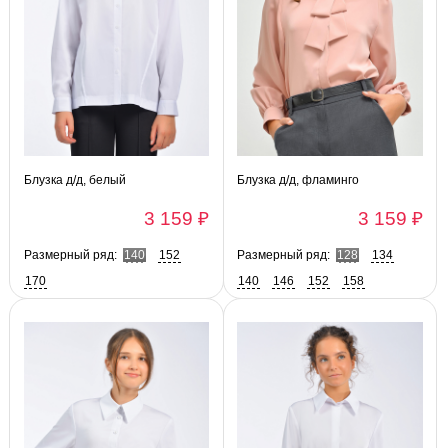
Блузка д/д, белый
Блузка д/д, фламинго
3 159 ₽
3 159 ₽
Размерный ряд:
140
152
Размерный ряд:
128
134
170
140
146
152
158