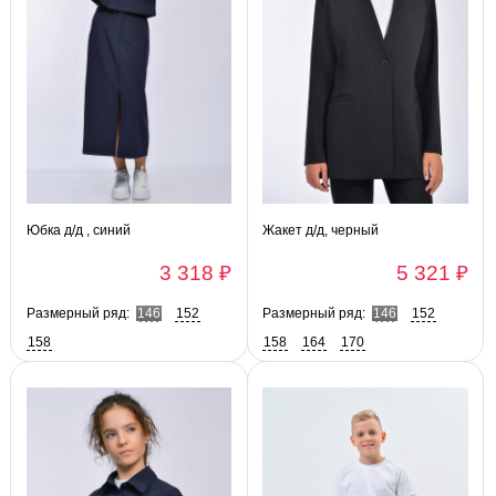
Юбка д/д , синий
Жакет д/д, черный
3 318 ₽
5 321 ₽
Размерный ряд:
146
152
Размерный ряд:
146
152
158
158
164
170