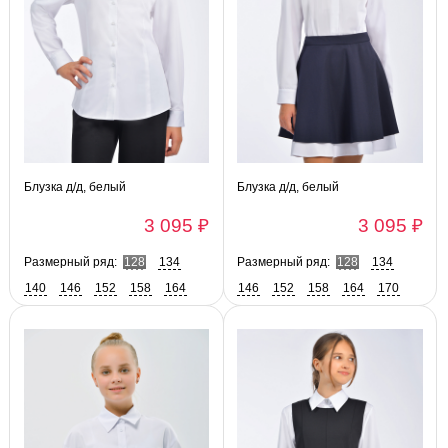
Блузка д/д, белый
Блузка д/д, белый
3 095 ₽
3 095 ₽
Размерный ряд:
128
134
Размерный ряд:
128
134
140
146
152
158
164
146
152
158
164
170
170