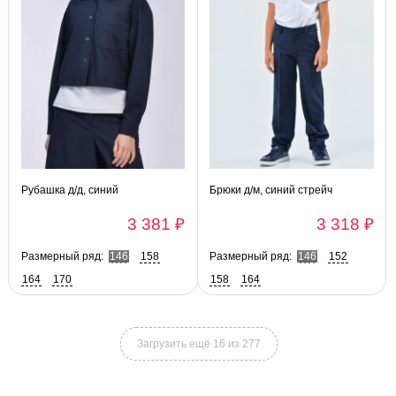
Рубашка д/д, синий
Брюки д/м, синий стрейч
3 381 ₽
3 318 ₽
Размерный ряд:
146
158
Размерный ряд:
146
152
164
170
158
164
Загрузить ещё 16 из 277