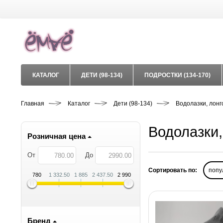
КАТАЛОГ
ДЕТИ (98-134)
ПОДРОСТКИ (134-170)
Главная
Каталог
Дети (98-134)
Водолазки, лон
Водолазки,
Розничная цена
От
До
Сортировать по:
попу
780
1 332.50
1 885
2 437.50
2 990
Бренд