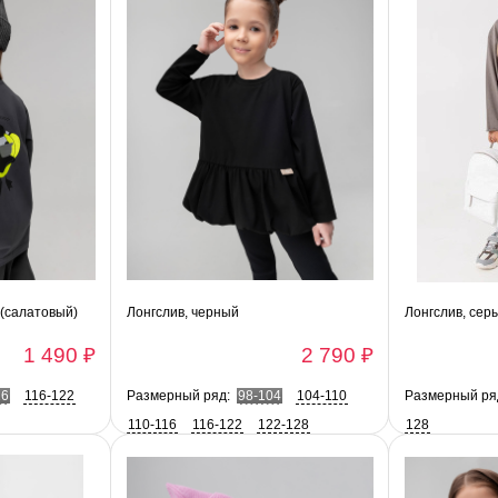
 (салатовый)
Лонгслив, черный
Лонгслив, сер
1 490 ₽
2 790 ₽
16
116-122
Размерный ряд:
98-104
104-110
Размерный ря
110-116
116-122
122-128
128
128-134