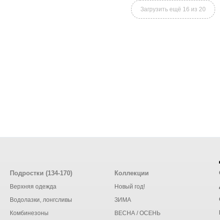
Загрузить ещё 16 из 20
Подростки (134-170)
Коллекции
Верхняя одежда
Новый год!
Водолазки, лонгсливы
ЗИМА
Комбинезоны
ВЕСНА / ОСЕНЬ