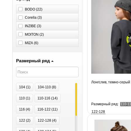
BODO (
22
)
Corella (
3
)
INZIBE (
3
)
MOITON (
2
)
MIZA (
6
)
Размерный ряд
Лонгслив, темно-серый
104 (
1
)
104-110 (
8
)
110 (
1
)
110-116 (
14
)
Размерный ряд:
110-1
116 (
4
)
116-122 (
11
)
122-128
122 (
2
)
122-128 (
4
)