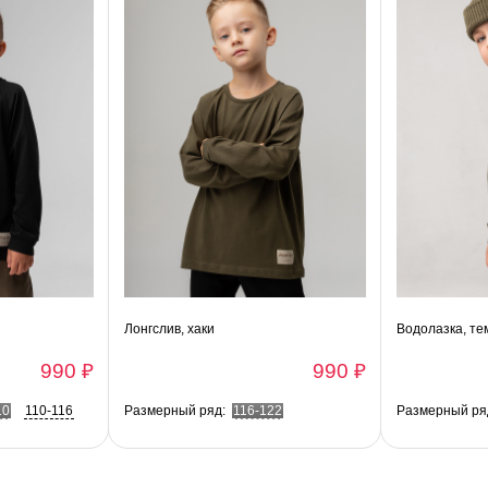
Лонгслив, хаки
Водолазка, те
990 ₽
990 ₽
10
110-116
Размерный ряд:
116-122
Размерный ря