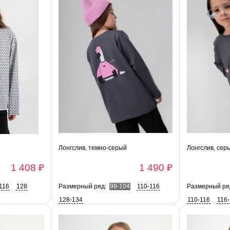
Лонгслив, темно-серый
Лонгслив, сер
1 408 ₽
1 490 ₽
116
128
Размерный ряд:
98-104
110-116
Размерный ря
128-134
110-116
116
128-134