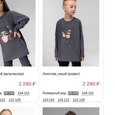
ый (мультиколор)
Лонгслив, серый (графит)
2 290 ₽
2 290 ₽
д:
98-104
104-110
Размерный ряд:
98-104
104-110
-122
122-128
110-116
116-122
122-128
128-134