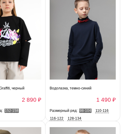
raffiti, черный
Водолазка, темно-синий
2 890 ₽
1 490 ₽
д:
152-158
Размерный ряд:
98-104
110-116
116-122
128-134