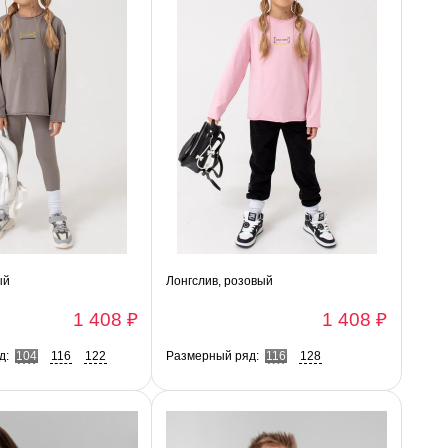
ый
Лонгслив, розовый
1 408 ₽
1 408 ₽
д:
104
116
122
Размерный ряд:
116
128