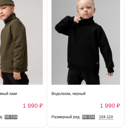
мный хаки
Водолазка, черный
1 990 ₽
1 990 ₽
д:
98-104
Размерный ряд:
98-104
104-110