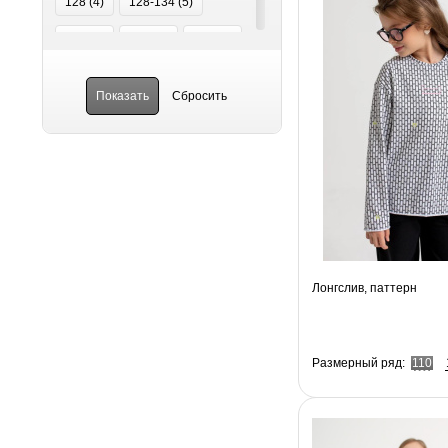
128 (
4
)
128-134 (
5
)
134 (
1
)
140 (
1
)
146 (
2
)
146-152 (
1
)
152 (
4
)
152-158 (
3
)
158 (
3
)
92-98 (
3
)
98-104 (
11
)
Лонгслив, паттерн
Размерный ряд:
110