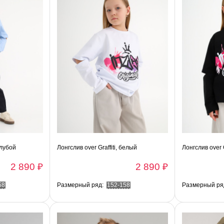
олубой
Лонгслив over Graffiti, белый
Лонгслив over G
2 890 ₽
2 890 ₽
58
Размерный ряд:
152-158
Размерный ря