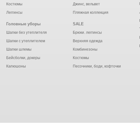
Костюмы
Джинс, вельвет
Леггинсы
Пляжная коллекция
Головные уборы
SALE
Шапки без утеплителя
Брюки. леггинсы
Шапки с утеплителем
Верхняя одежда
Шапки шлемы
Комбинезоны
Бейсболки, докеры
Костюмы
Капюшоны
Песочники, боди, кофточки