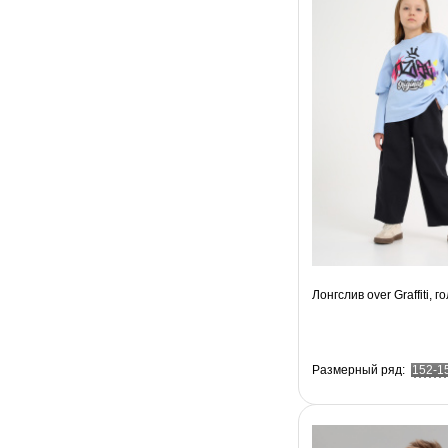
Лонгслив over Graffiti, г
Размерный ряд:
152-1