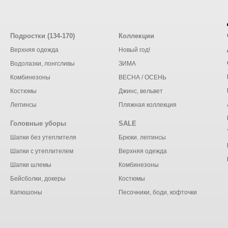
Подростки (134-170)
Коллекции
Верхняя одежда
Новый год!
Водолазки, лонгсливы
ЗИМА
Комбинезоны
ВЕСНА / ОСЕНЬ
Костюмы
Джинс, вельвет
Леггинсы
Пляжная коллекция
Головные уборы
SALE
Шапки без утеплителя
Брюки. леггинсы
Шапки с утеплителем
Верхняя одежда
Шапки шлемы
Комбинезоны
Бейсболки, докеры
Костюмы
Капюшоны
Песочники, боди, кофточки