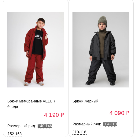
Брюки мембранные VELUR,
Брюки, черный
бордо
4 090 ₽
4 190 ₽
Размерный ряд:
104-110
Размерный ряд:
140-146
110-116
152-158