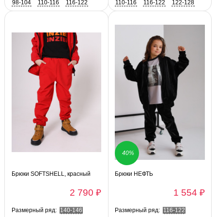
98-104
110-116
116-122
110-116
116-122
122-128
122-128
40%
Брюки SOFTSHELL, красный
Брюки НЕФТЬ
2 790 ₽
1 554 ₽
Размерный ряд:
140-146
Размерный ряд:
116-122