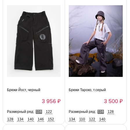
Брюки Йост, черный
Брюки Тароко, т.серый
3 956 ₽
3 500 ₽
Размерный ряд:
116
122
Размерный ряд:
116
128
128
134
140
146
152
134
110
122
140
158