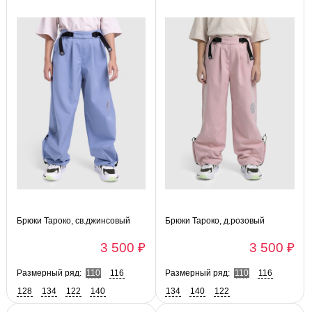
Брюки Тароко, св.джинсовый
Брюки Тароко, д.розовый
3 500 ₽
3 500 ₽
Размерный ряд:
110
116
Размерный ряд:
110
116
128
134
122
140
134
140
122