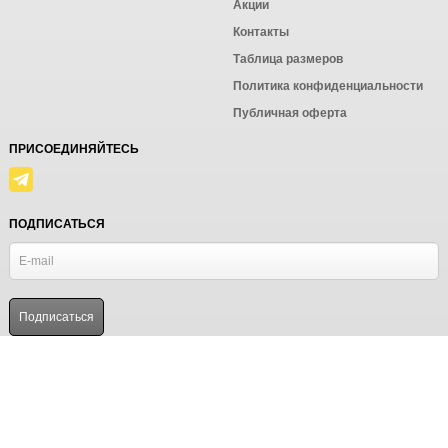
Акции
Контакты
Таблица размеров
Политика конфиденциальности
Публичная оферта
ПРИСОЕДИНЯЙТЕСЬ
ПОДПИСАТЬСЯ
© Ёмаё. Информация сайта защищена законом об авторских правах.
Powered by
ALFA Systems
Продолжая использовать наш сайт, вы даёте согласие на
обработку файлов cookie в целях функционирования сайта