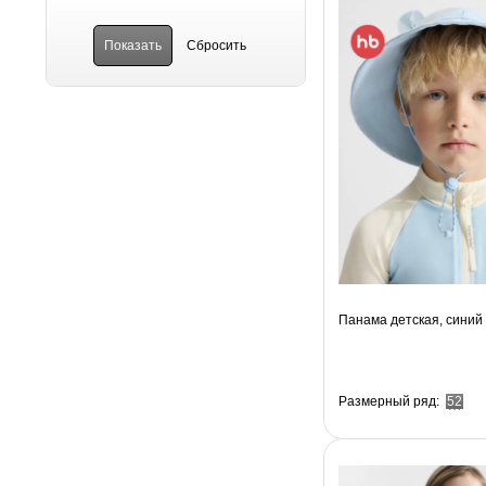
152 (
8
)
158 (
10
)
164 (
10
)
31-32 (
2
)
32-33 (
1
)
48 (
1
)
48-50 (
2
)
50 (
2
)
50-52 (
1
)
52 (
4
)
52-54 (
1
)
80 (
1
)
80-86 (
1
)
86 (
2
)
92 (
2
)
92-110 (
2
)
92-98 (
1
)
Панама детская, синий 
98 (
3
)
98-104 (
1
)
Размерный ряд:
52