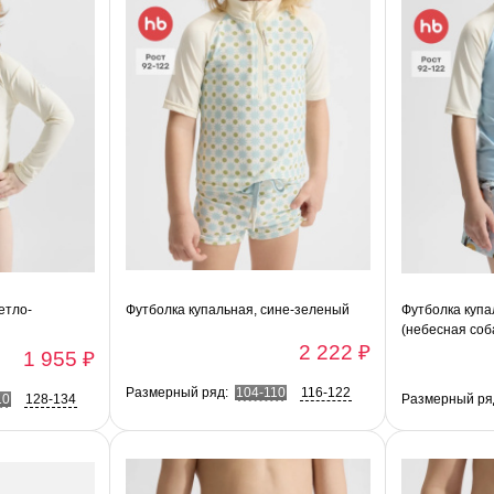
етло-
Футболка купальная, сине-зеленый
Футболка купа
(небесная соб
2 222 ₽
1 955 ₽
Размерный ряд:
104-110
116-122
10
128-134
Размерный ря