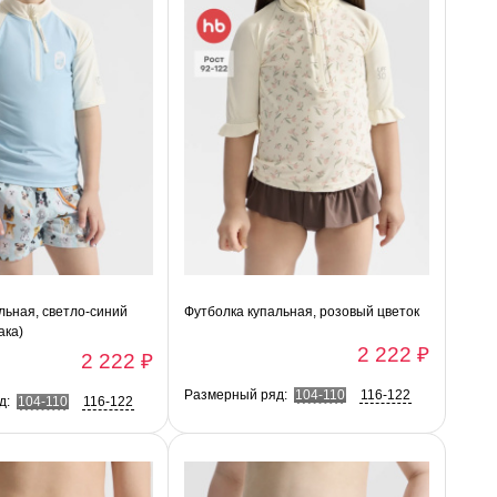
льная, светло-синий
Футболка купальная, розовый цветок
ака)
2 222 ₽
2 222 ₽
Размерный ряд:
104-110
116-122
д:
104-110
116-122