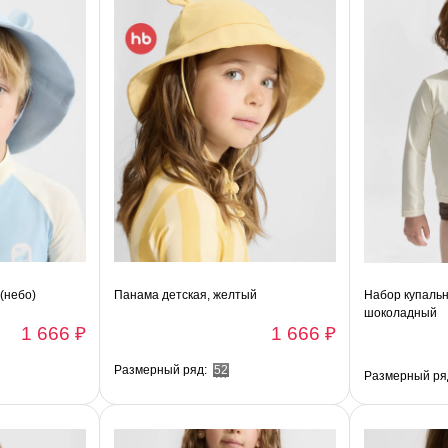
(небо)
Панама детская, желтый
Набор купальн
шоколадный
1 666 ₽
1 666 ₽
Размерный ряд:
52
Размерный ря