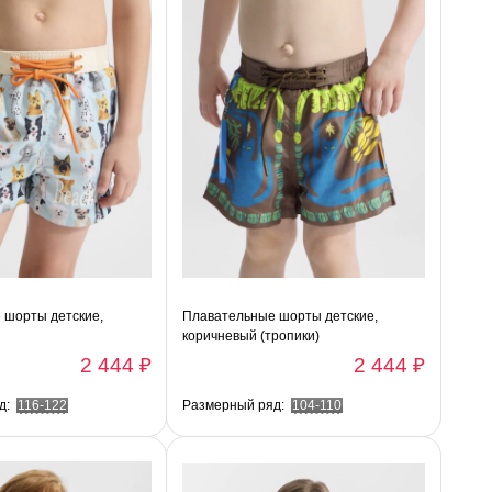
 шорты детские,
Плавательные шорты детские,
коричневый (тропики)
2 444 ₽
2 444 ₽
д:
116-122
Размерный ряд:
104-110