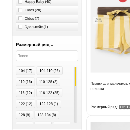
Happy Baby (
40
)
Oldos (
28
)
Оldos (
7
)
Эдельвейс (
1
)
Размерный ряд
104 (
17
)
104-110 (
26
)
110 (
16
)
110-128 (
2
)
Плавки для мальчиков,
полоски
116 (
12
)
116-122 (
25
)
122 (
12
)
122-128 (
1
)
Размерный ряд:
116-1
128 (
9
)
128-134 (
8
)
134 (
3
)
140 (
5
)
146 (
8
)