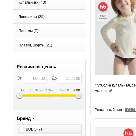
Купальники
(43)
Лонгсливы
(25)
Панамы
(7)
Плавки, шорты
(21)
Розничная цена
От
До
Футболка купальная, св
806
1 576.50
2 347
3 117.50
3 888
молочный
Размерный ряд:
104-1
Бренд
BODO (
7
)