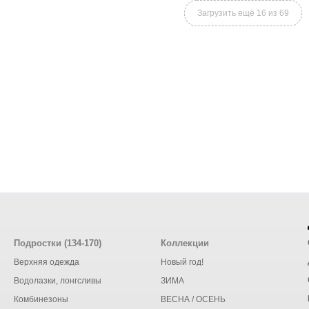
Загрузить ещё 16 из 69
Подростки (134-170)
Коллекции
Верхняя одежда
Новый год!
Водолазки, лонгсливы
ЗИМА
Комбинезоны
ВЕСНА / ОСЕНЬ