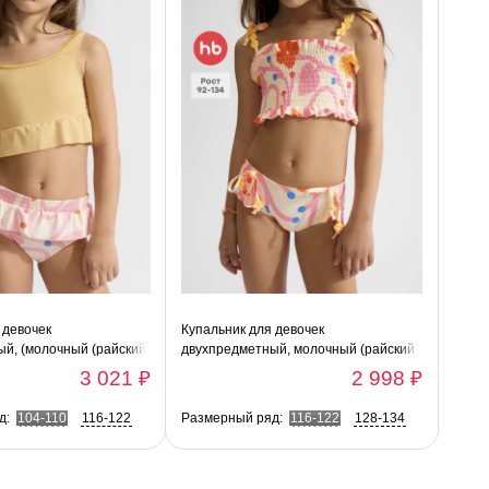
 девочек
Купальник для девочек
й, (молочный (райский
двухпредметный, молочный (райский
сад)
3 021 ₽
2 998 ₽
д:
104-110
116-122
Размерный ряд:
116-122
128-134