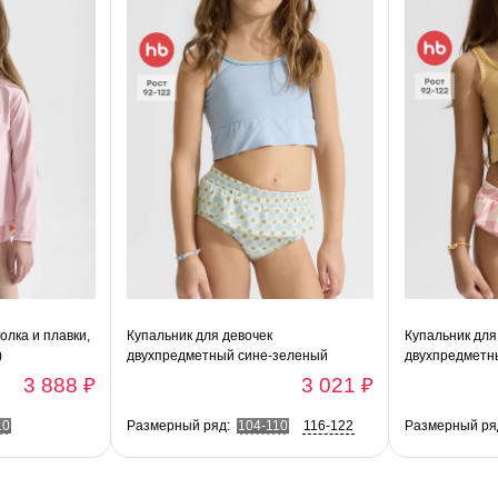
олка и плавки,
Купальник для девочек
Купальник для
)
двухпредметный сине-зеленый
двухпредметны
сад)
3 888 ₽
3 021 ₽
10
Размерный ряд:
104-110
116-122
Размерный ря