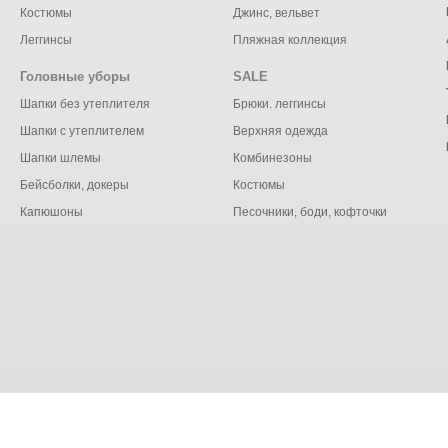
Костюмы
Джинс, вельвет
Леггинсы
Пляжная коллекция
Головные уборы
SALE
Шапки без утеплителя
Брюки. леггинсы
Шапки с утеплителем
Верхняя одежда
Шапки шлемы
Комбинезоны
Бейсболки, докеры
Костюмы
Капюшоны
Песочники, боди, кофточки