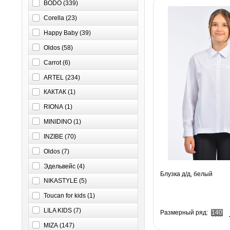
BODO (
339
)
Corella (
23
)
Happy Baby (
39
)
Oldos (
58
)
Carrot (
6
)
ARTEL (
234
)
КАКТАК (
1
)
RIONA (
1
)
MINIDINO (
1
)
INZIBE (
70
)
Оldos (
7
)
Эдельвейс (
4
)
Блузка д/д, белый
NIKASTYLE (
5
)
Toucan for kids (
1
)
LILA KIDS (
7
)
Размерный ряд:
140
MIZA (
147
)