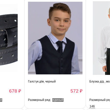
Галстук д/м, черный
Блузка д/д , м
678 ₽
572 ₽
ый
Размерный ряд:
единый
Размерный ря
146