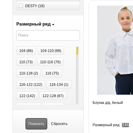
DESTY (
18
)
Размерный ряд
104 (
86
)
104-110 (
99
)
110 (
73
)
110-116 (
76
)
110-128 (
2
)
116 (
75
)
116-122 (
122
)
116-134 (
1
)
122 (
142
)
122-128 (
87
)
Блузка д/д, белый
122-140 (
1
)
128 (
112
)
128-134 (
99
)
134 (
106
)
Размерный ряд:
146
134-140 (
51
)
134-146 (
1
)