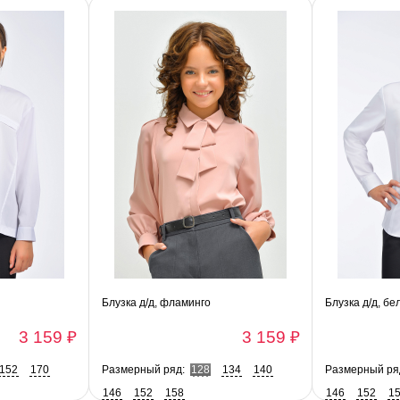
Блузка д/д, фламинго
Блузка д/д, бе
3 159 ₽
3 159 ₽
152
170
Размерный ряд:
128
134
140
Размерный ря
146
152
158
146
152
1