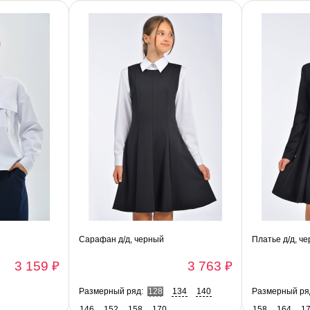
Сарафан д/д, черный
Платье д/д, ч
3 159 ₽
3 763 ₽
Размерный ряд:
128
134
140
Размерный ря
146
152
158
170
158
164
1