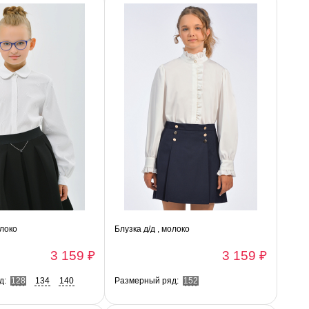
олоко
Блузка д/д , молоко
3 159 ₽
3 159 ₽
д:
128
134
140
Размерный ряд:
152