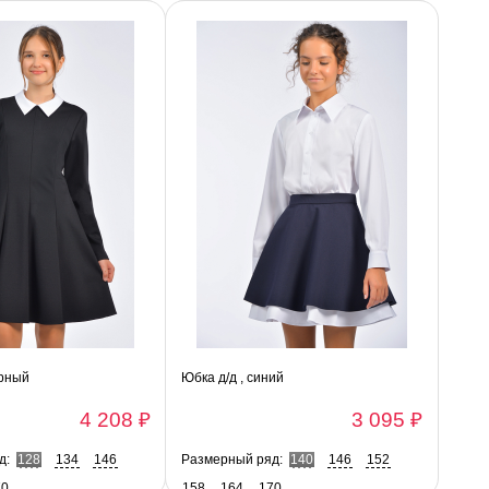
ерный
Юбка д/д , синий
4 208 ₽
3 095 ₽
д:
128
134
146
Размерный ряд:
140
146
152
70
158
164
170