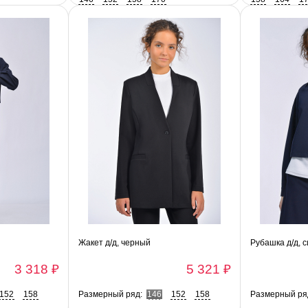
Жакет д/д, черный
Рубашка д/д, 
3 318 ₽
5 321 ₽
152
158
Размерный ряд:
146
152
158
Размерный ря