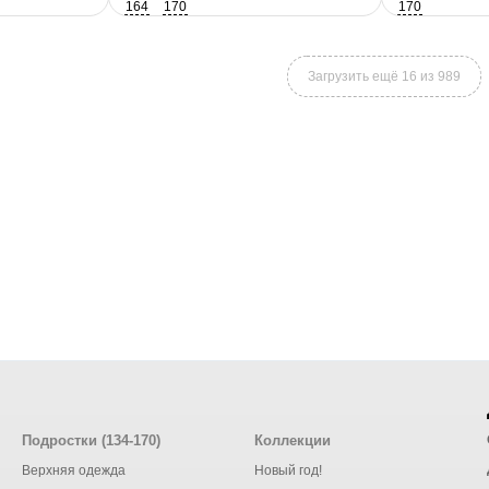
164
170
170
Загрузить ещё 16 из 989
Подростки (134-170)
Коллекции
Верхняя одежда
Новый год!