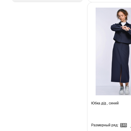
140 (
112
)
140-146 (
90
)
140-158 (
2
)
140-164 (
1
)
146 (
167
)
146-152 (
89
)
146-158 (
2
)
152 (
173
)
152-158 (
134
)
152-164 (
1
)
158 (
163
)
158-164 (
112
)
158-170 (
2
)
164 (
151
)
164--170 (
1
)
164-170 (
94
)
170 (
32
)
20 (
1
)
22 (
1
)
Юбка д/д , синий
23-25 (
7
)
26-28 (
7
)
29-31 (
6
)
31-32 (
2
)
Размерный ряд:
146
32-33 (
1
)
32-34 (
6
)