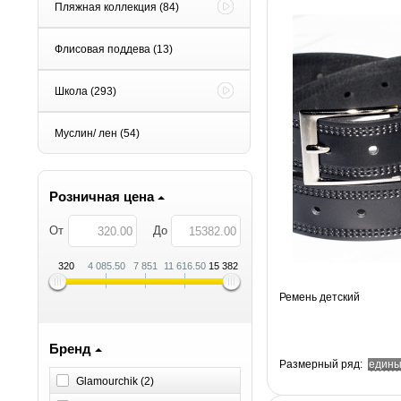
Пляжная коллекция
(84)
Флисовая поддева
(13)
Школа
(293)
Муслин/ лен
(54)
Розничная цена
От
До
320
4 085.50
7 851
11 616.50
15 382
Ремень детский
Бренд
Размерный ряд:
един
Glamourchik (
2
)