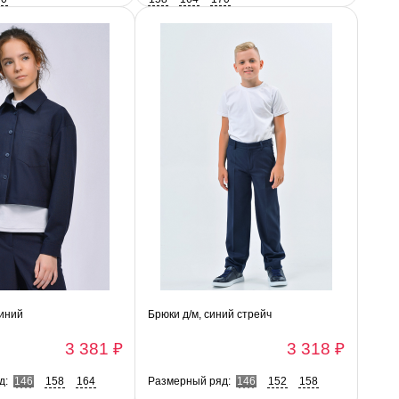
синий
Брюки д/м, синий стрейч
3 381 ₽
3 318 ₽
д:
146
158
164
Размерный ряд:
146
152
158