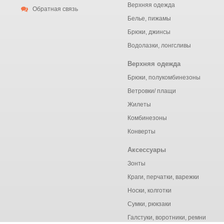
86-92 (
2
)
9-12 (
1
)
Верхняя одежда
Обратная связь
Белье, пижамы
92 (
3
)
92-110 (
3
)
Брюки, джинсы
92-98 (
13
)
98 (
5
)
Водолазки, лонгсливы
98-104 (
78
)
98-116 (
1
)
Верхняя одежда
Брюки, полукомбинезоны
one size (
21
)
единый (
5
)
Ветровки/ плащи
Жилеты
Комбинезоны
Конверты
Аксессуары
Зонты
Краги, перчатки, варежки
Носки, колготки
Сумки, рюкзаки
Галстуки, воротники, ремни