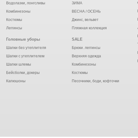
Водолазки, лонгсливы
ЗИМА
Комбинезоны
ВЕСНА / ОСЕНЬ
Костюмы
Джинс, вельвет
Леггинсы
Пляжная коллекция
Головные уборы
SALE
Шапки без утеплителя
Брюки. леггинсы
Шапки с утеплителем
Верхняя одежда
Шапки шлемы
Комбинезоны
Бейсболки, докеры
Костюмы
Капюшоны
Песочники, боди, кофточки