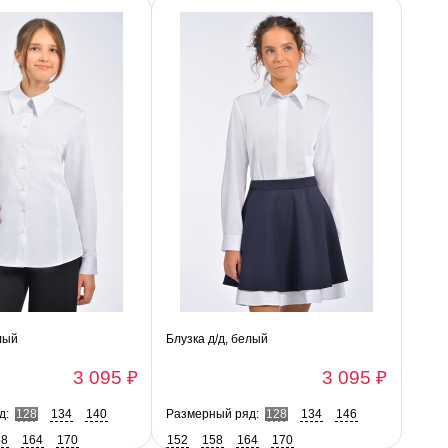
лый
Блузка д/д, белый
3 095 ₽
3 095 ₽
д:
128
134
140
Размерный ряд:
128
134
146
58
164
170
152
158
164
170