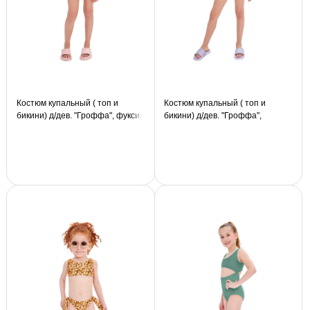
Костюм купальный ( топ и
Костюм купальный ( топ и
бикини) д/дев. "Гроффа", фуксия
бикини) д/дев. "Гроффа",
черный