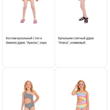
Костюм купальный ( топ и
Купальник слитный д/дев.
бикини) д/дев. "Ариэль", охра
"Алиса", оливковый