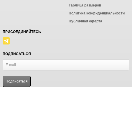
Таблица размеров
Политика конфиденциальности
Публичная оферта
ПРИСОЕДИНЯЙТЕСЬ
ПОДПИСАТЬСЯ
© Ёмаё. Информация сайта защищена законом об авторских правах.
Powered by
ALFA Systems
Продолжая использовать наш сайт, вы даёте согласие на
обработку файлов cookie в целях функционирования сайта
и сбора статистики в соответствии с
политикой