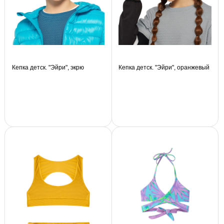
Кепка детск. "Эйри", экрю
Кепка детск. "Эйри", оранжевый