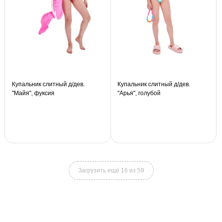
Купальник слитный д/дев.
Купальник слитный д/дев.
"Майя", фуксия
"Арья", голубой
Загрузить ещё 16 из 59