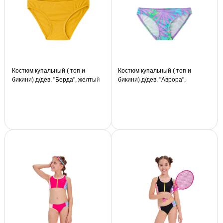
Костюм купальный ( топ и
Костюм купальный ( топ и
бикини) д/дев. "Берда", желтый
бикини) д/дев. "Аврора",
сиреневый