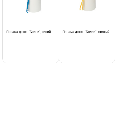
Панама детск. "Болли", синий
Панама детск. "Болли", желтый