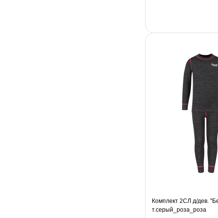
Комплект 2СЛ д/дев. "Б
т.серый_роза_роза