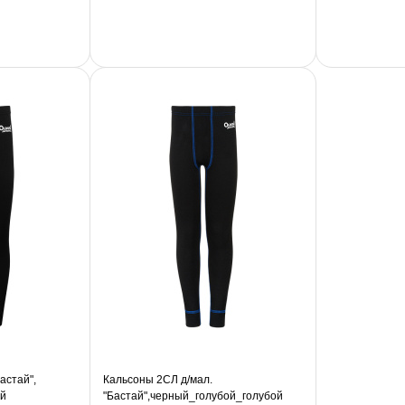
астай",
Кальсоны 2СЛ д/мал.
й
"Бастай",черный_голубой_голубой