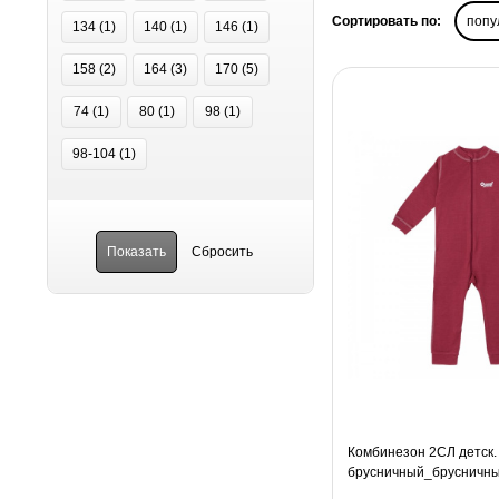
Сортировать по:
попу
134 (
1
)
140 (
1
)
146 (
1
)
158 (
2
)
164 (
3
)
170 (
5
)
74 (
1
)
80 (
1
)
98 (
1
)
98-104 (
1
)
Комбинезон 2СЛ детск. 
брусничный_брусничн