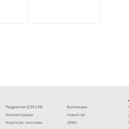
Подростки (134-170)
Коллекции
Верхняя одежда
Новый год!
Водолазки, лонгсливы
ЗИМА