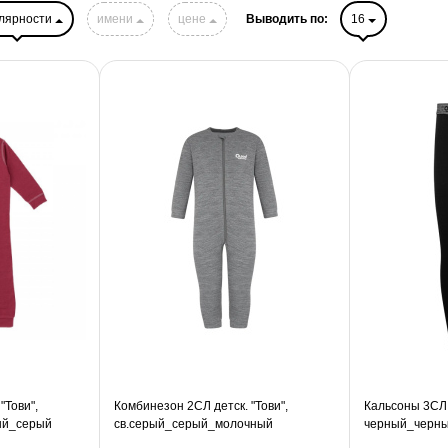
лярности
имени
цене
Выводить по:
16
"Тови",
Комбинезон 2СЛ детск. "Тови",
Кальсоны 3СЛ 
ый_серый
св.серый_серый_молочный
черный_черн