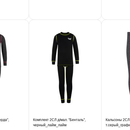
ерда",
Комплект 2СЛ д/мал. "Бенталь",
Кальсоны 2СЛ 
черный_лайм_лайм
т.серый_граф