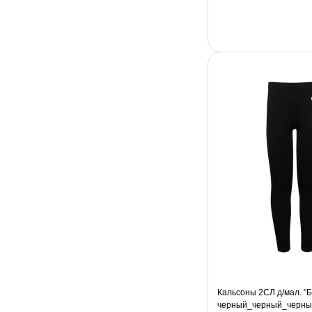
Кальсоны 2СЛ д/мал. "Б
черный_черный_черны