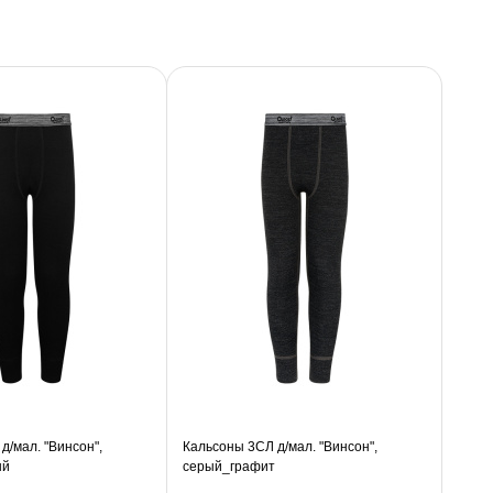
д/мал. "Винсон",
Кальсоны 3СЛ д/мал. "Винсон",
ый
серый_графит