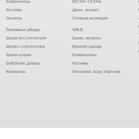
Комбинезоны
ВЕСНА / ОСЕНЬ
Костюмы
Джинс, вельвет
Леггинсы
Пляжная коллекция
Головные уборы
SALE
Шапки без утеплителя
Брюки. леггинсы
Шапки с утеплителем
Верхняя одежда
Шапки шлемы
Комбинезоны
Бейсболки, докеры
Костюмы
Капюшоны
Песочники, боди, кофточки