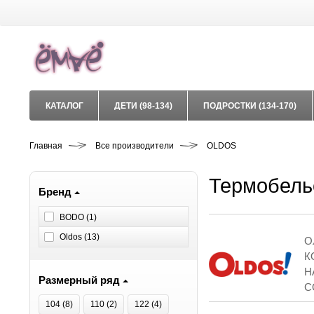
КАТАЛОГ
ДЕТИ (98-134)
ПОДРОСТКИ (134-170)
Главная
Все производители
OLDOS
Термобель
Бренд
BODO (
1
)
Oldos (
13
)
О
К
Н
Размерный ряд
С
104 (
8
)
110 (
2
)
122 (
4
)