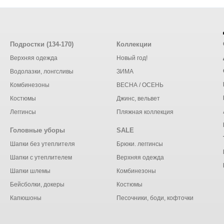
Подростки (134-170)
Коллекции
Верхняя одежда
Новый год!
Водолазки, лонгсливы
ЗИМА
Комбинезоны
ВЕСНА / ОСЕНЬ
Костюмы
Джинс, вельвет
Леггинсы
Пляжная коллекция
Головные уборы
SALE
Шапки без утеплителя
Брюки. леггинсы
Шапки с утеплителем
Верхняя одежда
Шапки шлемы
Комбинезоны
Бейсболки, докеры
Костюмы
Капюшоны
Песочники, боди, кофточки