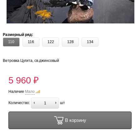
Размерный ряд:
110
116
122
128
134
Ветровка Цугита, св.джинсовый
5 960 ₽
Наличие
Мало
Количество:
шт
В корзину