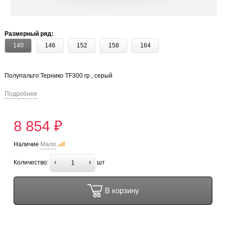
Размерный ряд:
140
146
152
158
164
Полупальто Тернико TF300 гр., серый
Подробнее
8 854 ₽
Наличие
Мало
Количество:
шт
В корзину