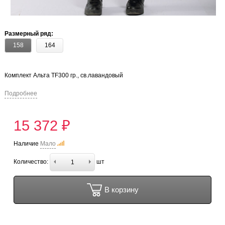
Размерный ряд:
158
164
Комплект Альта TF300 гр., св.лавандовый
Подробнее
15 372 ₽
Наличие
Мало
Количество:
шт
В корзину