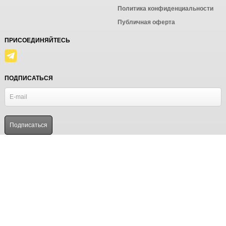
Политика конфиденциальности
Публичная оферта
ПРИСОЕДИНЯЙТЕСЬ
ПОДПИСАТЬСЯ
© Ёмаё. Информация сайта защищена законом об авторских правах.
Powered by
ALFA Systems
Продолжая использовать наш сайт, вы даёте согласие на
обработку файлов cookie в целях функционирования сайта
и сбора статистики в соответствии с
политикой
конфиденциальности