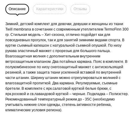
Описание
Характеристики
Отзывы
Зимний, детский комплект для девочки, девушки и женщины из ткани
Twill membrana в сочетании с современным утеплителем TermoFinn 300
гр. Стильная модель – Хит-сезона, отлично подойдет как для
повседневных прогулок, так и для занятий зимними видами спорта. В
куртке съемный капюшон с натуральной съемной опушкой. По низу
рукава эластичный манжет с прорезью для большого пальца.
Взагозащитная молния с дополнительным внутренним
ветрозащитным клапаном. Два потайных кармана. Пояс в комплекте. В
полукомбинезоне по низу снегозащитный манжет с антискользящей
резинкой, а также защита ткани усиленной вставкой по внутренней
части штанин. Ширину штанин можно отрегулироваться молнией с
влагозащитной пропиткой. Два кармана. Регулируемые, съемные
бретели. В комплекте с ярк.салатовой курткой белые брюки, с
ярк.розовой и св.лавандовой курткой – черные. Подкладка – Полиэстер.
Рекомендованный температурный режим до - 35С (необходимо
учитывать нижние слои одежды, степень активности ребенка,
климатические условия региона).