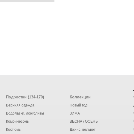
Подростки (134-170)
Коллекции
Верхняя одежда
Новый год!
Водолазки, лонгсливы
ЗИМА
Комбинезоны
ВЕСНА / ОСЕНЬ
Костюмы
Джинс, вельвет