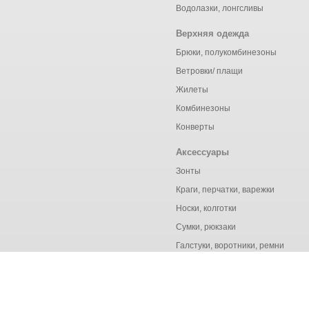
Водолазки, лонгсливы
Верхняя одежда
Брюки, полукомбинезоны
Ветровки/ плащи
Жилеты
Комбинезоны
Конверты
Аксессуары
Зонты
Краги, перчатки, варежки
Носки, колготки
Сумки, рюкзаки
Галстуки, воротники, ремни
© Ёмаё. Информация сайта защищена законом об авторских правах.