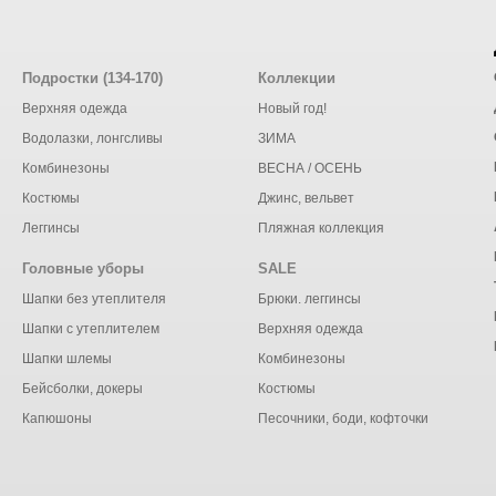
Подростки (134-170)
Коллекции
Верхняя одежда
Новый год!
Водолазки, лонгсливы
ЗИМА
Комбинезоны
ВЕСНА / ОСЕНЬ
Костюмы
Джинс, вельвет
Леггинсы
Пляжная коллекция
Головные уборы
SALE
Шапки без утеплителя
Брюки. леггинсы
Шапки с утеплителем
Верхняя одежда
Шапки шлемы
Комбинезоны
Бейсболки, докеры
Костюмы
Капюшоны
Песочники, боди, кофточки