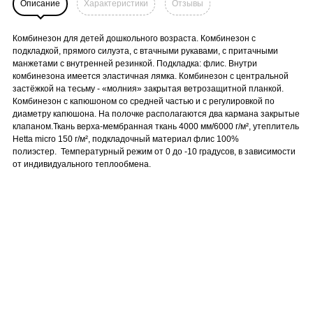
Описание
Характеристики
Отзывы
Комбинезон для детей дошкольного возраста. Комбинезон с
подкладкой, прямого силуэта, с втачными рукавами, с притачными
манжетами с внутренней резинкой. Подкладка: флис. Внутри
комбинезона имеется эластичная лямка. Комбинезон с центральной
застёжкой на тесьму - «молния» закрытая ветрозащитной планкой.
Комбинезон с капюшоном со средней частью и с регулировкой по
диаметру капюшона. На полочке располагаются два кармана закрытые
клапаном.Ткань верха-мембранная ткань 4000 мм/6000 г/м², утеплитель
Hetta micro 150 г/м², подкладочный материал флис 100%
полиэстер. Температурный режим от 0 до -10 градусов, в зависимости
от индивидуального теплообмена.