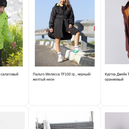
, салатовый
Пальто Мелисса TF100 гр., черный/
Куртка Джейк T
желтый неон
оранжевый