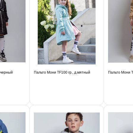
 черный
Пальто Мони TF100 гр., д.мятный
Пальто Мони T