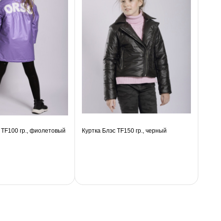
 TF100 гр., фиолетовый
Куртка Блэс TF150 гр., черный