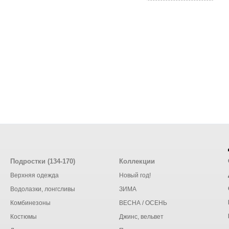
Подростки (134-170)
Коллекции
Верхняя одежда
Новый год!
Водолазки, лонгсливы
ЗИМА
Комбинезоны
ВЕСНА / ОСЕНЬ
Костюмы
Джинс, вельвет