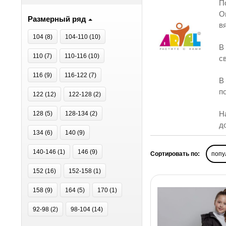
П
O
Размерный ряд
в
104 (
8
)
104-110 (
10
)
В
110 (
7
)
110-116 (
10
)
с
116 (
9
)
116-122 (
7
)
В
п
122 (
12
)
122-128 (
2
)
Н
128 (
5
)
128-134 (
2
)
д
134 (
6
)
140 (
9
)
140-146 (
1
)
146 (
9
)
Сортировать по:
попу
152 (
16
)
152-158 (
1
)
158 (
9
)
164 (
5
)
170 (
1
)
92-98 (
2
)
98-104 (
14
)