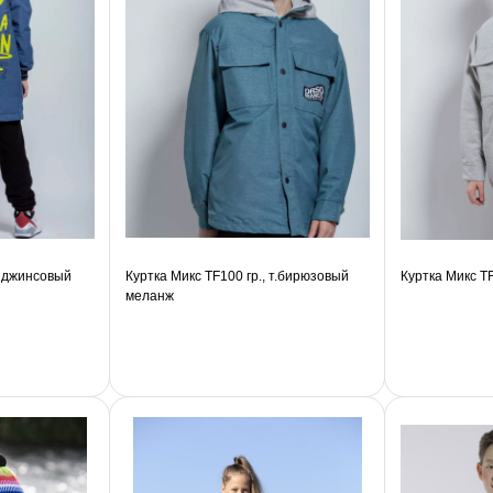
, джинсовый
Куртка Микс TF100 гр., т.бирюзовый
Куртка Микс T
меланж