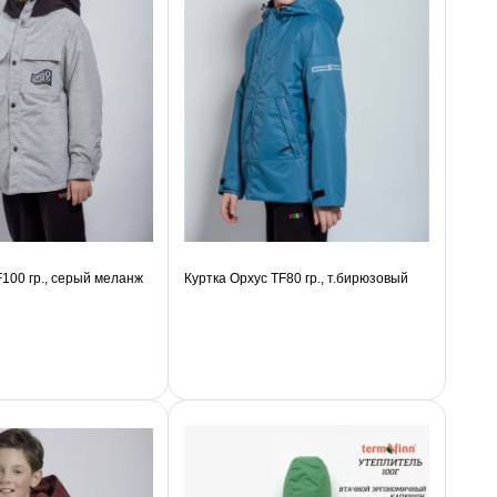
F100 гр., серый меланж
Куртка Орхус TF80 гр., т.бирюзовый