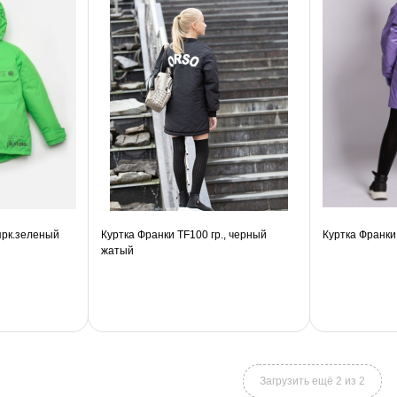
 ярк.зеленый
Куртка Франки TF100 гр., черный
Куртка Франки
жатый
Загрузить ещё 2 из 2