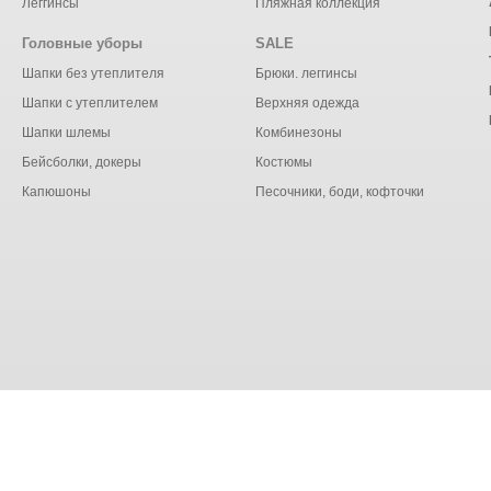
Леггинсы
Пляжная коллекция
Головные уборы
SALE
Шапки без утеплителя
Брюки. леггинсы
Шапки с утеплителем
Верхняя одежда
Шапки шлемы
Комбинезоны
Бейсболки, докеры
Костюмы
Капюшоны
Песочники, боди, кофточки
бработку файлов cookie в целях функционирования сайта и 