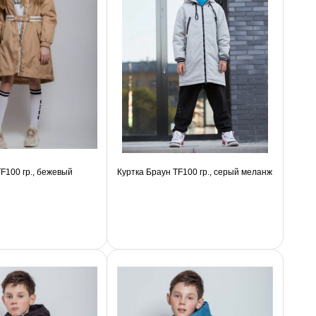
F100 гр., бежевый
Куртка Браун TF100 гр., серый меланж