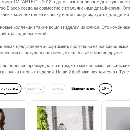
омимо ТМ "ARTEL" с 2013 года мы изготавливаем детскую одежд
rso Bianco созданы совместно с итальянскими дизайнерами. О
язаных комплектов на выписку и для прогулок, курток для детей
 новые коллекции также вошли изделия из флиса. Это комбинез
войства поддевы зимой.
 шапках представлен ассортимент, состоящий из шапок-шлемов, ч
омпонами из натурального меха, утепленные и многие другие.
аше большое преимущество в том, что мы являемся российским 
о выпуска готовых изделий. Наши 2 фабрики находятся в г. Туле.
лярности
имени
цене
Выводить по:
16