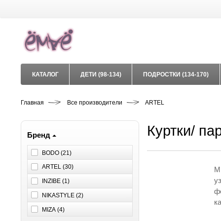
КАТАЛОГ
ДЕТИ (98-134)
ПОДРОСТКИ (134-170)
Главная
Все производители
ARTEL
Куртки/ па
Бренд
BODO (
21
)
ARTEL (
30
)
М
у
INZIBE (
1
)
ф
NIKASTYLE (
2
)
ка
MIZA (
4
)