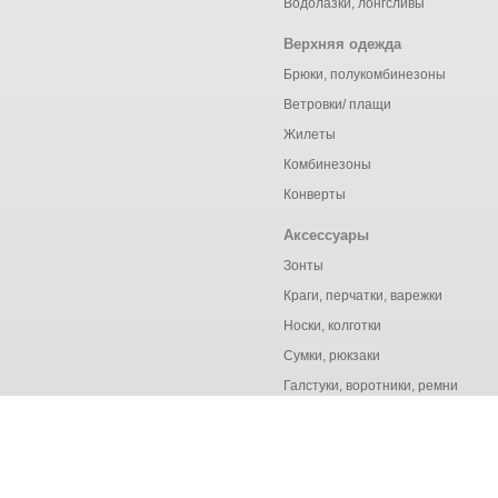
Водолазки, лонгсливы
Верхняя одежда
Брюки, полукомбинезоны
Ветровки/ плащи
Жилеты
Комбинезоны
Конверты
Аксессуары
Зонты
Краги, перчатки, варежки
Носки, колготки
Сумки, рюкзаки
Галстуки, воротники, ремни
© Ёмаё. Информация сайта защищена законом об авторских правах.
Продолжая использовать наш сайт, вы даёте согласие на о