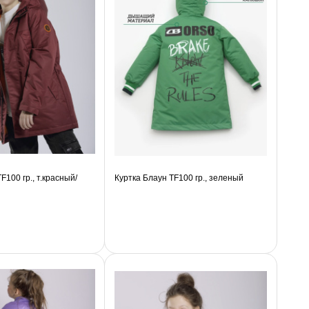
F100 гр., т.красный/
Куртка Блаун TF100 гр., зеленый