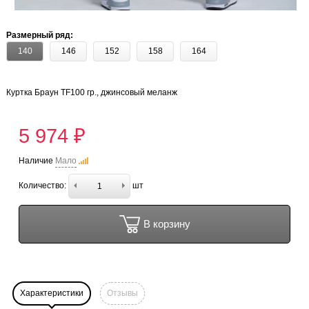
Размерный ряд:
140
146
152
158
164
Куртка Браун TF100 гр., джинсовый меланж
5 974 ₽
Наличие
Мало
Количество:
шт
В корзину
Характеристики
Отзывы