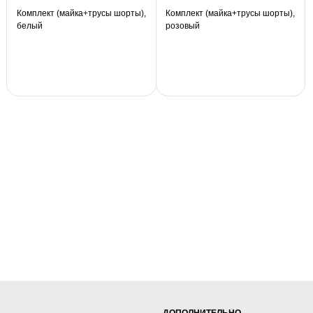
Комплект (майка+трусы шорты),
Комплект (майка+трусы шорты),
белый
розовый