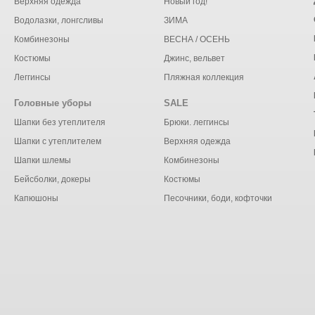
Верхняя одежда
Новый год!
Водолазки, лонгсливы
ЗИМА
Комбинезоны
ВЕСНА / ОСЕНЬ
Костюмы
Джинс, вельвет
Леггинсы
Пляжная коллекция
Головные уборы
SALE
Шапки без утеплителя
Брюки. леггинсы
Шапки с утеплителем
Верхняя одежда
Шапки шлемы
Комбинезоны
Бейсболки, докеры
Костюмы
Капюшоны
Песочники, боди, кофточки