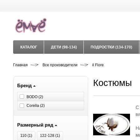
КАТАЛОГ
ДЕТИ (98-134)
ПОДРОСТКИ (134-170)
Главная
Все производители
il Fiore
Костюмы
Бренд
BODO (
2
)
Corella (
2
)
С
в
Размерный ряд
Н
м
110 (
1
)
122-128 (
1
)