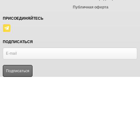
Публичная оферта
ПРИСОЕДИНЯЙТЕСЬ
ПОДПИСАТЬСЯ
© Ёмаё. Информация сайта защищена законом об авторских правах.
Powered by
ALFA Systems
Продолжая использовать наш сайт, вы даёте согласие на
обработку файлов cookie в целях функционирования сайта
и сбора статистики в соответствии с
политикой
конфиденциальности
Я согласен