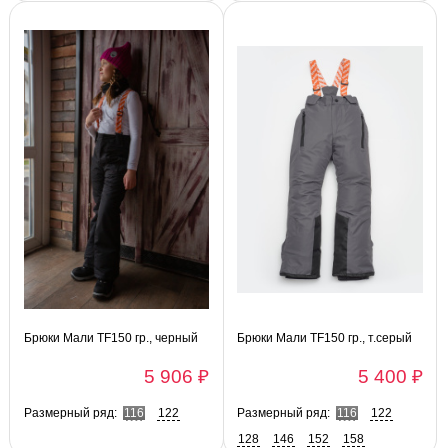
Брюки Мали TF150 гр., черный
Брюки Мали TF150 гр., т.серый
5 906 ₽
5 400 ₽
Размерный ряд:
116
122
Размерный ряд:
116
122
128
146
152
158