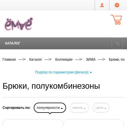
КАТАЛОГ
Главная
Каталог
Коллекции
ЗИМА
Брюки, по
Подбор по параметрам (фильтр)
Брюки, полукомбинезоны
Сортировать по:
популярности
имени
цене