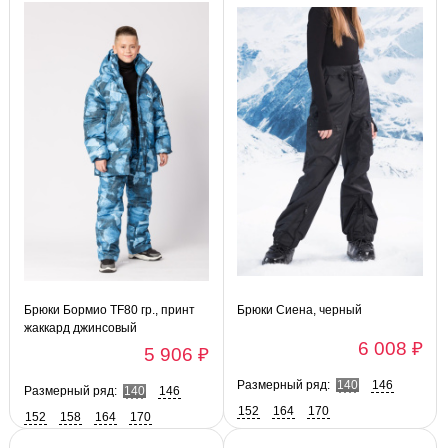
Брюки Бормио TF80 гр., принт
Брюки Сиена, черный
жаккард джинсовый
6 008 ₽
5 906 ₽
Размерный ряд:
140
146
Размерный ряд:
140
146
152
164
170
152
158
164
170