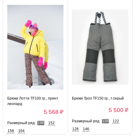
Брюки Лотти TF100 гр., принт
Брюки Трол TF150 гр., т.серый
леопард
5 500 ₽
5 568 ₽
Размерный ряд:
116
122
Размерный ряд:
146
152
128
146
158
164