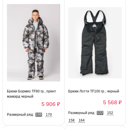
Брюки Бормио TF80 гр., принт
Брюки Лотти TF100 гр., черный
жаккард черный
5 568 ₽
5 906 ₽
Размерный ряд:
122
152
Размерный ряд:
146
170
158
164