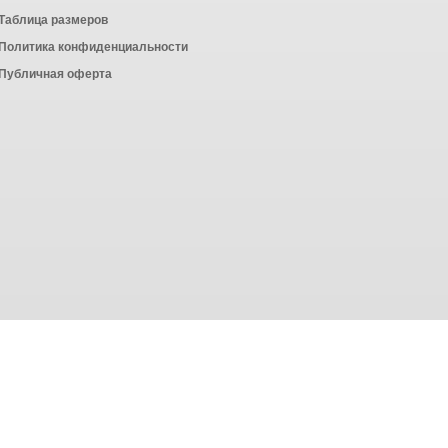
Таблица размеров
Политика конфиденциальности
Публичная оферта
Powered by
ALFA Systems
сбора статистики в соответствии с
политикой