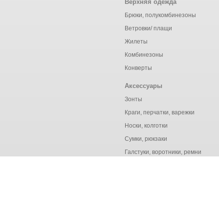
Верхняя одежда
Брюки, полукомбинезоны
Ветровки/ плащи
Жилеты
Комбинезоны
Конверты
Аксессуары
Зонты
Краги, перчатки, варежки
Носки, колготки
Сумки, рюкзаки
Галстуки, воротники, ремни
© Ёмаё. Информация сайта защищена законом об авторских правах.
Продолжая использовать наш сайт, вы даёте согласие на о
конфиденциальности