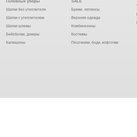
Головные уборы
SALE
Шапки без утеплителя
Брюки. леггинсы
Шапки с утеплителем
Верхняя одежда
Шапки шлемы
Комбинезоны
Бейсболки, докеры
Костюмы
Капюшоны
Песочники, боди, кофточки
бработку файлов cookie в целях функционирования сайта и 