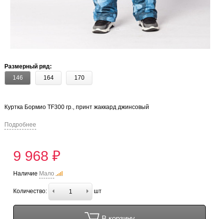
Размерный ряд:
146
164
170
Куртка Бормио TF300 гр., принт жаккард джинсовый
Подробнее
9 968 ₽
Наличие
Мало
Количество:
шт
В корзину