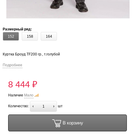
Размерный ряд:
152
158
164
Куртка Броуд TF200 гр., т.голубой
Подробнее
8 444 ₽
Наличие
Мало
Количество:
шт
В корзину