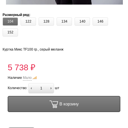
Размерный ряд:
104
122
128
134
140
146
152
Куртка Микс TF100 гр., серый меланж
5 738 ₽
Наличие
Мало
Количество:
шт
В корзину