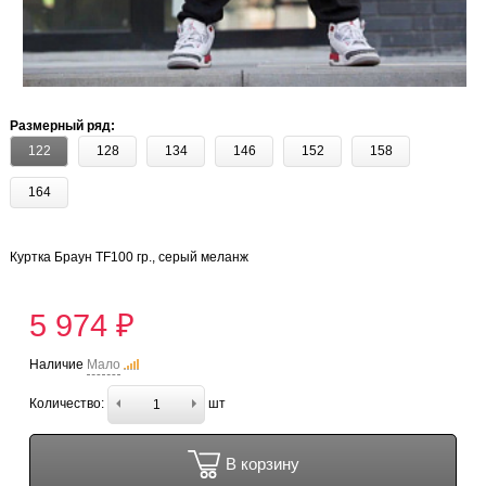
Размерный ряд:
122
128
134
146
152
158
164
Куртка Браун TF100 гр., серый меланж
5 974 ₽
Наличие
Мало
Количество:
шт
В корзину