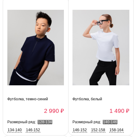
Футболка, темно-синий
Футболка, белый
2 990 ₽
1 490 ₽
Размерный ряд:
128-134
Размерный ряд:
140-146
134-140
146-152
146-152
152-158
158-164