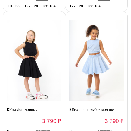
116-122
122-128
128-134
122-128
128-134
Юбка Лен, черный
Юбка Лен, голубой меланж
3 790 ₽
3 790 ₽