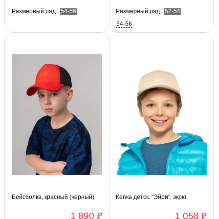
Размерный ряд:
54-56
Размерный ряд:
52-54
54-56
Бейсболка, красный (черный)
Кепка детск. "Эйри", экрю
1 890 ₽
1 058 ₽