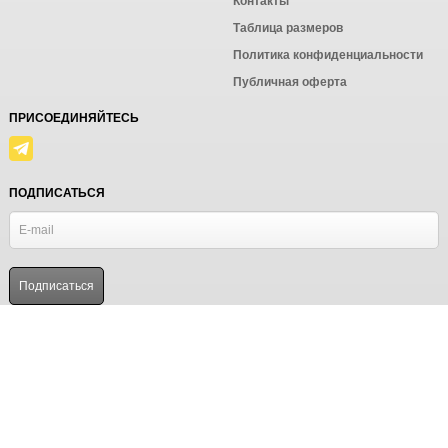
Контакты
Таблица размеров
Политика конфиденциальности
Публичная оферта
ПРИСОЕДИНЯЙТЕСЬ
ПОДПИСАТЬСЯ
© Ёмаё. Информация сайта защищена законом об авторских правах.
Powered by
ALFA Systems
Продолжая использовать наш сайт, вы даёте согласие на
обработку файлов cookie в целях функционирования сайта
и сбора статистики в соответствии с
политикой