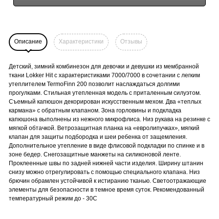
Описание
Характеристики
Отзывы
Детский, зимний комбинезон для девочки и девушки из мембранной
ткани Lokker Hit с характеристиками 7000/7000 в сочетании с легким
утеплителем TermoFinn 200 позволит наслаждаться долгими
прогулками. Стильная утепленная модель с приталенным силуэтом.
Съемный капюшон декорирован искусственным мехом. Два «теплых
кармана» с обратным клапаном. Зона горловины и подкладка
капюшона выполнены из нежного микрофлиса. Низ рукава на резинке с
мягкой обтачкой. Ветрозащитная планка на «евролипучках», мягкий
клапан для защиты подбородка и шеи ребенка от защемления.
Дополнительное утепление в виде флисовой подкладки по спинке и в
зоне бедер. Снегозащитные манжеты на силиконовой ленте.
Проклеенные швы по задней нижней части изделия. Ширину штанин
снизу можно отрегулировать с помощью специального клапана. Низ
брючин обрамлен устойчивой к истиранию тканью. Светоотражающие
элементы для безопасности в темное время суток. Рекомендованный
температурный режим до - 30С