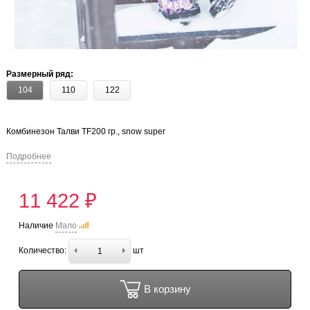
Размерный ряд:
104
110
122
Комбинезон Талви TF200 гр., snow super
Подробнее
11 422 ₽
Наличие
Мало
Количество:
шт
В корзину