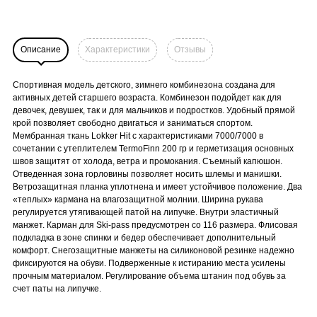
Описание
Характеристики
Отзывы
Спортивная модель детского, зимнего комбинезона создана для
активных детей старшего возраста. Комбинезон подойдет как для
девочек, девушек, так и для мальчиков и подростков. Удобный прямой
крой позволяет свободно двигаться и заниматься спортом.
Мембранная ткань Lokker Hit с характеристиками 7000/7000 в
сочетании с утеплителем TermoFinn 200 гр и герметизация основных
швов защитят от холода, ветра и промокания. Съемный капюшон.
Отведенная зона горловины позволяет носить шлемы и манишки.
Ветрозащитная планка уплотнена и имеет устойчивое положение. Два
«теплых» кармана на влагозащитной молнии. Ширина рукава
регулируется утягивающей патой на липучке. Внутри эластичный
манжет. Карман для Ski-pass предусмотрен со 116 размера. Флисовая
подкладка в зоне спинки и бедер обеспечивает дополнительный
комфорт. Снегозащитные манжеты на силиконовой резинке надежно
фиксируются на обуви. Подверженные к истиранию места усилены
прочным материалом. Регулирование объема штанин под обувь за
счет паты на липучке.