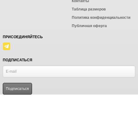
Контакты
Таблица размеров
Политика конфиденциальности
Публичная оферта
ПРИСОЕДИНЯЙТЕСЬ
ПОДПИСАТЬСЯ
© Ёмаё. Информация сайта защищена законом об авторских правах.
Powered by
ALFA Systems
Продолжая использовать наш сайт, вы даёте согласие на
обработку файлов cookie в целях функционирования сайта
и сбора статистики в соответствии с
политикой