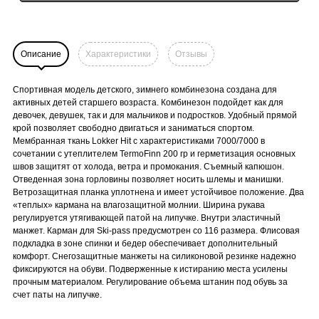
Описание
Характеристики
Отзывы
Спортивная модель детского, зимнего комбинезона создана для
активных детей старшего возраста. Комбинезон подойдет как для
девочек, девушек, так и для мальчиков и подростков. Удобный прямой
крой позволяет свободно двигаться и заниматься спортом.
Мембранная ткань Lokker Hit с характеристиками 7000/7000 в
сочетании с утеплителем TermoFinn 200 гр и герметизация основных
швов защитят от холода, ветра и промокания. Съемный капюшон.
Отведенная зона горловины позволяет носить шлемы и манишки.
Ветрозащитная планка уплотнена и имеет устойчивое положение. Два
«теплых» кармана на влагозащитной молнии. Ширина рукава
регулируется утягивающей патой на липучке. Внутри эластичный
манжет. Карман для Ski-pass предусмотрен со 116 размера. Флисовая
подкладка в зоне спинки и бедер обеспечивает дополнительный
комфорт. Снегозащитные манжеты на силиконовой резинке надежно
фиксируются на обуви. Подверженные к истиранию места усилены
прочным материалом. Регулирование объема штанин под обувь за
счет паты на липучке.