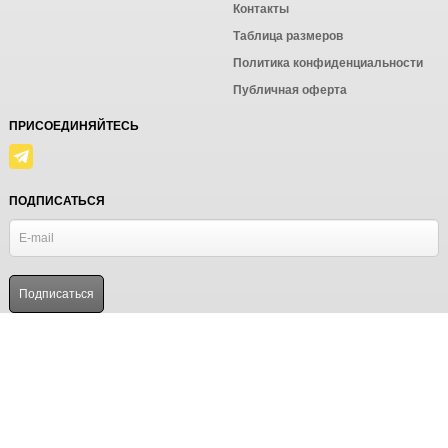
Контакты
Таблица размеров
Политика конфиденциальности
Публичная оферта
ПРИСОЕДИНЯЙТЕСЬ
ПОДПИСАТЬСЯ
© Ёмаё. Информация сайта защищена законом об авторских правах.
Powered by
ALFA Systems
Продолжая использовать наш сайт, вы даёте согласие на
обработку файлов cookie в целях функционирования сайта
и сбора статистики в соответствии с
политикой