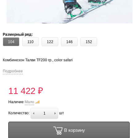
Размерный ряд:
104
110
122
146
152
Комбинезон Талви TF200 гр., color safari
Подробнее
11 422 ₽
Наличие
Мало
Количество:
шт
В корзину