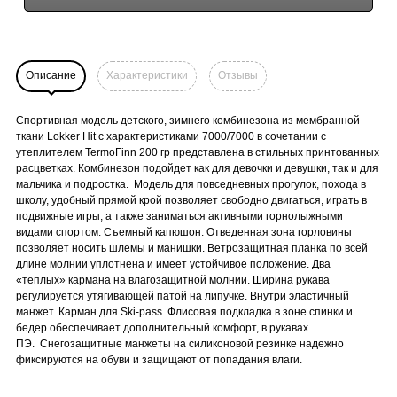
Описание
Характеристики
Отзывы
Спортивная модель детского, зимнего комбинезона из мембранной
ткани Lokker Hit с характеристиками 7000/7000 в сочетании с
утеплителем TermoFinn 200 гр представлена в стильных принтованных
расцветках. Комбинезон подойдет как для девочки и девушки, так и для
мальчика и подростка. Модель для повседневных прогулок, похода в
школу, удобный прямой крой позволяет свободно двигаться, играть в
подвижные игры, а также заниматься активными горнолыжными
видами спортом. Съемный капюшон. Отведенная зона горловины
позволяет носить шлемы и манишки. Ветрозащитная планка по всей
длине молнии уплотнена и имеет устойчивое положение. Два
«теплых» кармана на влагозащитной молнии. Ширина рукава
регулируется утягивающей патой на липучке. Внутри эластичный
манжет. Карман для Ski-pass. Флисовая подкладка в зоне спинки и
бедер обеспечивает дополнительный комфорт, в рукавах
ПЭ. Снегозащитные манжеты на силиконовой резинке надежно
фиксируются на обуви и защищают от попадания влаги.