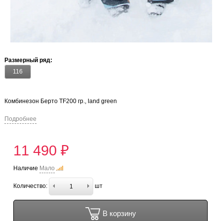
Размерный ряд:
116
Комбинезон Берто TF200 гр., land green
Подробнее
11 490 ₽
Наличие
Мало
Количество:
шт
В корзину