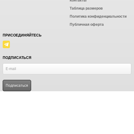
Контакты
Таблица размеров
Политика конфиденциальности
Публичная оферта
ПРИСОЕДИНЯЙТЕСЬ
ПОДПИСАТЬСЯ
© Ёмаё. Информация сайта защищена законом об авторских правах.
Powered by
ALFA Systems
Продолжая использовать наш сайт, вы даёте согласие на
обработку файлов cookie в целях функционирования сайта
и сбора статистики в соответствии с
политикой