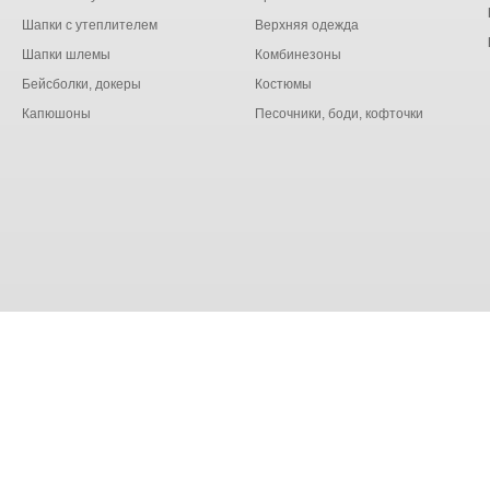
Шапки с утеплителем
Верхняя одежда
Шапки шлемы
Комбинезоны
Бейсболки, докеры
Костюмы
Капюшоны
Песочники, боди, кофточки
бработку файлов cookie в целях функционирования сайта и 