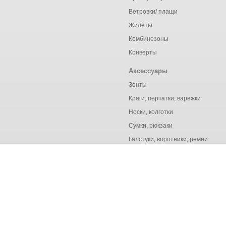
Ветровки/ плащи
Жилеты
Комбинезоны
Конверты
Аксессуары
Зонты
Краги, перчатки, варежки
Носки, колготки
Сумки, рюкзаки
Галстуки, воротники, ремни
© Ёмаё. Информация сайта защищена законом об авторских правах.
Продолжая использовать наш сайт, вы даёте согласие на о
конфиденциальности
Я согласен