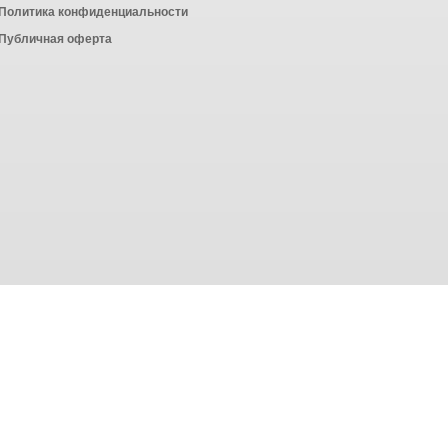
Политика конфиденциальности
Публичная оферта
Powered by
ALFA Systems
сбора статистики в соответствии с
политикой